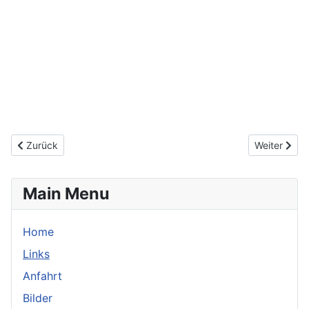
Vorheriger Beitrag: Anfahrt
Nächster Bei
Zurück
Weiter
Main Menu
Home
Links
Anfahrt
Bilder